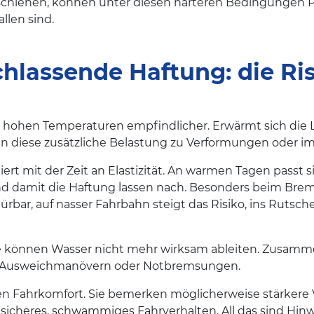
erschienen, können unter diesen härteren Bedingungen
allen sind.
chlassende Haftung: die Ri
 hohen Temperaturen empfindlicher. Erwärmt sich die Luf
nn diese zusätzliche Belastung zu Verformungen oder im 
ert mit der Zeit an Elastizität. An warmen Tagen passt 
nd damit die Haftung lassen nach. Besonders beim Brems
bar, auf nasser Fahrbahn steigt das Risiko, ins Rutsche
efe können Wasser nicht mehr wirksam ableiten. Zusam
en Ausweichmanövern oder Notbremsungen.
n Fahrkomfort. Sie bemerken möglicherweise stärkere V
icheres, schwammiges Fahrverhalten. All das sind Hinwe